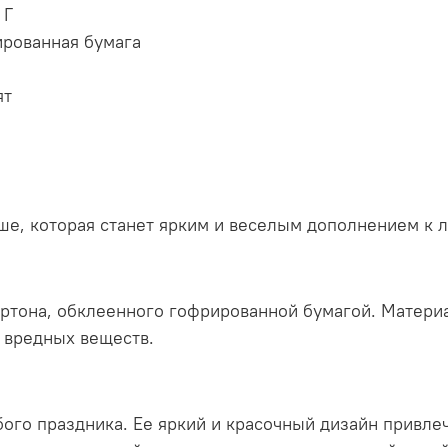
 Г
рированная бумага
ят
аше, которая станет ярким и веселым дополнением к
артона, обклеенного гофрированной бумагой. Матери
 вредных веществ.
ого праздника. Ее яркий и красочный дизайн привлеч