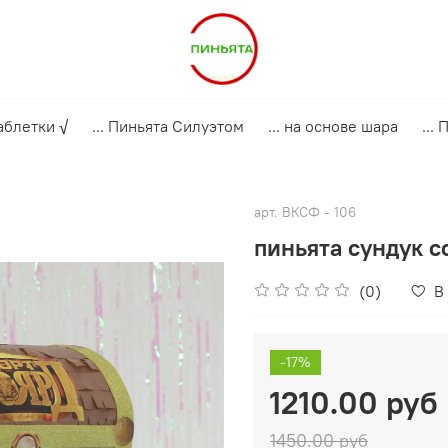
аблетки √
... Пиньята Силуэтом
... на основе шара
...
арт.
ВКСФ - 106
пиньята сундук 
(0)
В
-17%
1210.00 руб
1450.00 руб