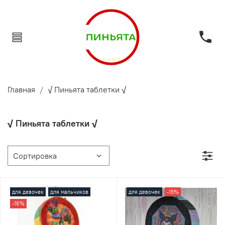
Главная
√ Пиньята таблетки √
√ Пиньята таблетки √
для девочек
для мальчиков
для девочек
-15%
-16%