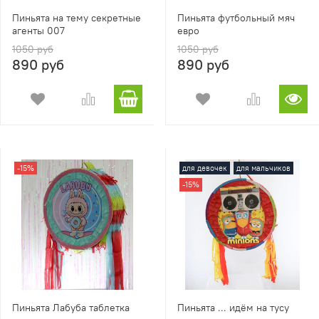
Пиньята на тему секретные
Пиньята футбольный мяч
агенты 007
евро
1050 руб
1050 руб
890 руб
890 руб
-15%
для девочек
для мальчиков
-15%
Пиньята Лабуба таблетка
Пиньята ... идём на тусу