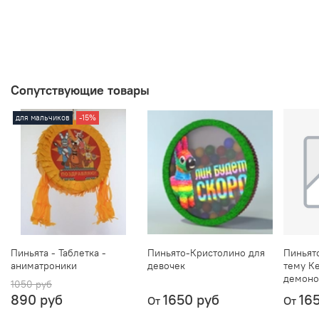
Сопутствующие товары
для мальчиков
-15%
Пиньята - Таблетка -
Пиньято-Кристолино для
Пиньят
аниматроники
девочек
тему К
демоно
1050 руб
890 руб
1650 руб
16
От
От