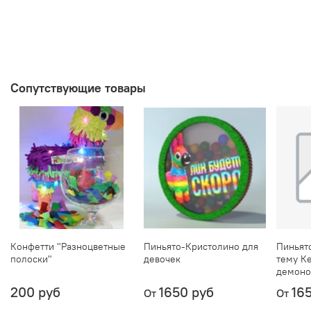
Сопутствующие товары
Конфетти "Разноцветные
Пиньято-Кристолино для
Пиньят
полоски"
девочек
тему К
демоно
200 руб
1650 руб
16
От
От