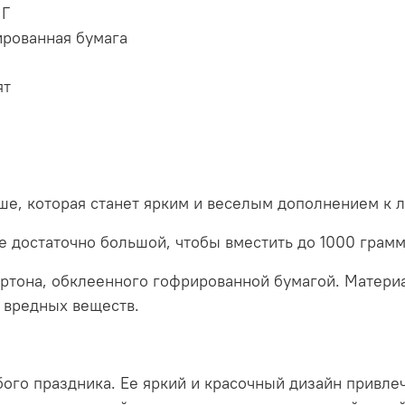
 Г
рированная бумага
ят
аше, которая станет ярким и веселым дополнением к
ее достаточно большой, чтобы вместить до 1000 грам
артона, обклеенного гофрированной бумагой. Матери
 вредных веществ.
ого праздника. Ее яркий и красочный дизайн привлеч