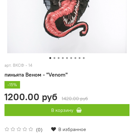
арт.
ВКСФ - 14
пиньята Веном - "Venom"
-15%
1200.00 руб
1420.00 руб
В корзину
В избранное
(0)