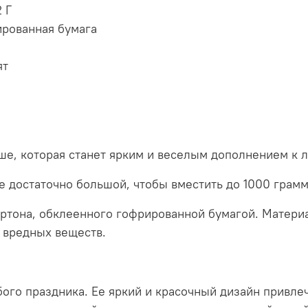
 Г
рированная бумага
ят
аше, которая станет ярким и веселым дополнением к
ее достаточно большой, чтобы вместить до 1000 грам
артона, обклеенного гофрированной бумагой. Матери
 вредных веществ.
ого праздника. Ее яркий и красочный дизайн привлеч