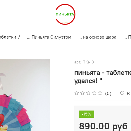
аблетки √
... Пиньята Силуэтом
... на основе шара
...
арт.
ПКн 3
пиньята - таблет
удался! "
(0)
В
-15%
890.00 руб