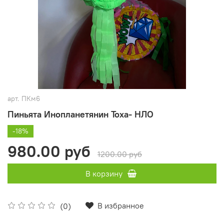
арт.
ПКм6
Пиньята Инопланетянин Тоха- НЛО
-18%
980.00 руб
1200.00 руб
В корзину
В избранное
(0)