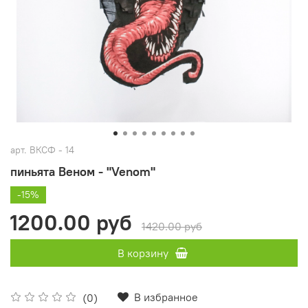
арт.
ВКСФ - 14
пиньята Веном - "Venom"
-15%
1200.00 руб
1420.00 руб
В корзину
В избранное
(0)