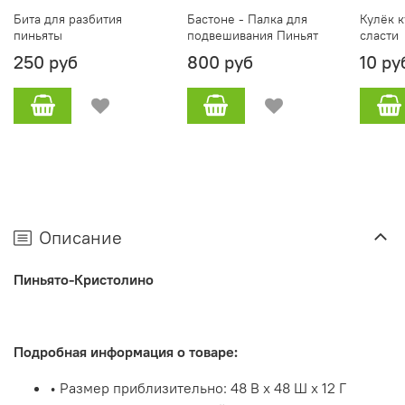
Бита для разбития
Бастоне - Палка для
Кулёк к
пиньяты
подвешивания Пиньят
сласти
250 руб
800 руб
10 ру
Описание
Пиньято-Кристолино
Подробная информация о товаре:
• Размер приблизительно: 48 В x 48 Ш x 12 Г