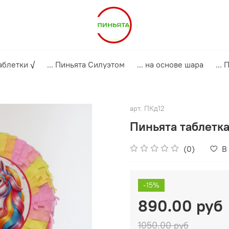
аблетки √
... Пиньята Силуэтом
... на основе шара
...
арт.
ПКд12
Пиньята таблетк
(0)
В
-15%
890.00 руб
1050.00 руб