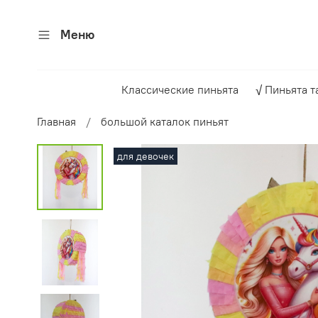
Меню
Классические пиньята
√ Пиньята т
Главная
большой каталок пиньят
для девочек