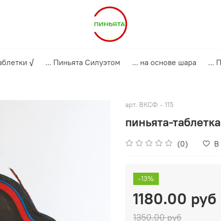
аблетки √
... Пиньята Силуэтом
... на основе шара
...
арт.
ВКСФ - 115
пиньята-таблетка
(0)
В
-13%
1180.00 руб
1350.00 руб