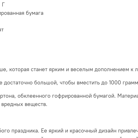
 Г
рированная бумага
ят
аше, которая станет ярким и веселым дополнением к
ее достаточно большой, чтобы вместить до 1000 грам
артона, обклеенного гофрированной бумагой. Матери
 вредных веществ.
ого праздника. Ее яркий и красочный дизайн привлеч