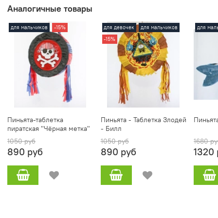
Аналогичные товары
для мальчиков
-15%
для девочек
для мальчиков
для мал
-15%
Пиньята-таблетка
Пиньята - Таблетка Злодей
Пиньят
пиратская "Чёрная метка"
- Билл
1050 руб
1050 руб
1680 ру
890 руб
890 руб
1320 