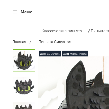
Меню
Классические пиньята
√ Пиньята т
Главная
... Пиньята Силуэтом
для девочек
для мальчиков