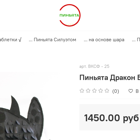
аблетки √
... Пиньята Силуэтом
... на основе шара
...
арт.
ВКСФ - 25
Пиньята Дракон 
(0)
В
1450.00 руб