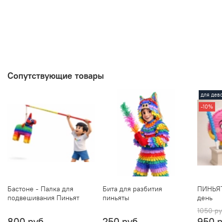
Сопутствующие товары
для дев
-10%
Бастоне - Палка для
Бита для разбития
ПИНЬЯТ
подвешивания Пиньят
пиньяты
день
1050 р
800 руб
250 руб
950 